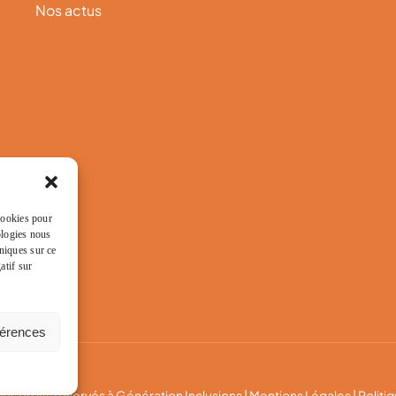
Nos actus
 cookies pour
ologies nous
niques sur ce
atif sur
férences
us droits réservés à Génération Inclusions |
Mentions Légales
|
Politi