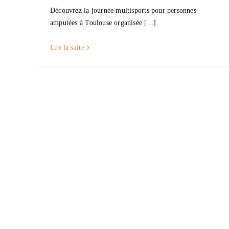
Retrouvez-nous au Sport
Découvrez la journée multisports pour personnes
Inclusive Games le 2 juin
amputées à Toulouse organisée [...]
Non classé
Lire la suite