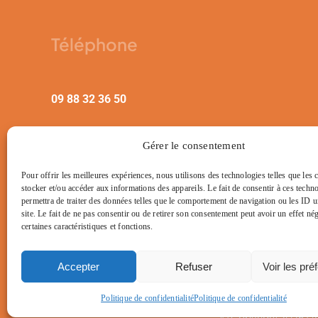
Téléphone
09 88 32 36 50
Gérer le consentement
Pour offrir les meilleures expériences, nous utilisons des technologies telles que les
stocker et/ou accéder aux informations des appareils. Le fait de consentir à ces techn
permettra de traiter des données telles que le comportement de navigation ou les ID u
site. Le fait de ne pas consentir ou de retirer son consentement peut avoir un effet nég
certaines caractéristiques et fonctions.
Accepter
Refuser
Voir les pré
Politique de confidentialité
Politique de confidentialité
© Copyright 2025 | To